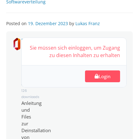
Softwareverteilung
Posted on
19. Dezember 2023
by
Lukas Franz
MS
Office
Sie müssen sich einloggen, um Zugang
2019
zu diesen Inhalten zu erhalten
Uninstall
4.60
Login
MB
126
downloads
Anleitung
und
Files
zur
Deinstallation
von