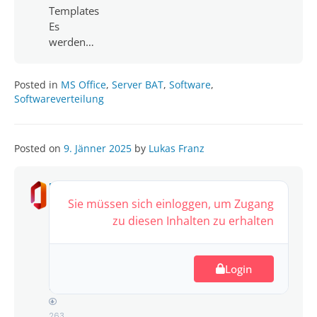
Templates
Es
werden…
Posted in
MS Office
,
Server BAT
,
Software
,
Softwareverteilung
Posted on
9. Jänner 2025
by
Lukas Franz
MS
Office
Sie müssen sich einloggen, um Zugang
2021
zu diesen Inhalten zu erhalten
ProPlus
v3.0
Login
1,753.88
MB
263