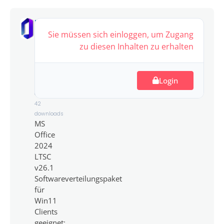
MS
Office
Sie müssen sich einloggen, um Zugang
2024
zu diesen Inhalten zu erhalten
LTSC
2,983.90
Login
MB
42
downloads
MS
Office
2024
LTSC
v26.1
Softwareverteilungspaket
für
Win11
Clients
geeignet;