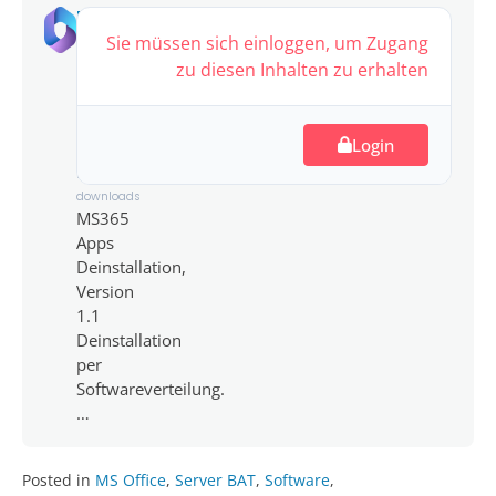
MS365
Apps,
Sie müssen sich einloggen, um Zugang
Deinstallation
zu diesen Inhalten zu erhalten
6.25
MB
Login
16
downloads
MS365
Apps
Deinstallation,
Version
1.1
Deinstallation
per
Softwareverteilung.
…
Posted in
MS Office
,
Server BAT
,
Software
,