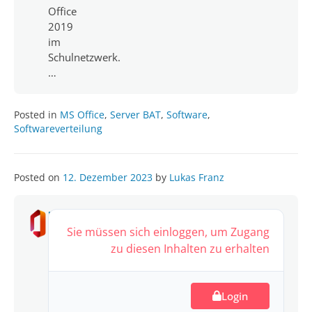
Office
2019
im
Schulnetzwerk.
…
Posted in
MS Office
,
Server BAT
,
Software
,
Softwareverteilung
Posted on
12. Dezember 2023
by
Lukas Franz
MS
Office
Sie müssen sich einloggen, um Zugang
2021
zu diesen Inhalten zu erhalten
Uninstall
4.60
Login
MB