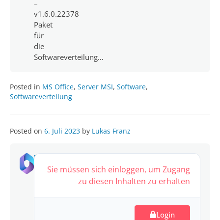
–
v1.6.0.22378
Paket
für
die
Softwareverteilung…
Posted in
MS Office
,
Server MSI
,
Software
,
Softwareverteilung
Posted on
6. Juli 2023
by
Lukas Franz
MS
Office
Sie müssen sich einloggen, um Zugang
2019
zu diesen Inhalten zu erhalten
ProPlus,
v5.0
Login
1,753.88