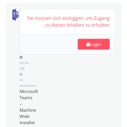
Microsoft
Teams
Sie müssen sich einloggen, um Zugang
–
zu diesen Inhalten zu erhalten
Machine
Wide
Installer
Login
–
v1.6.0.22378
140.04
MB
44
downloads
Microsoft
Teams
–
Machine
Wide
Installer