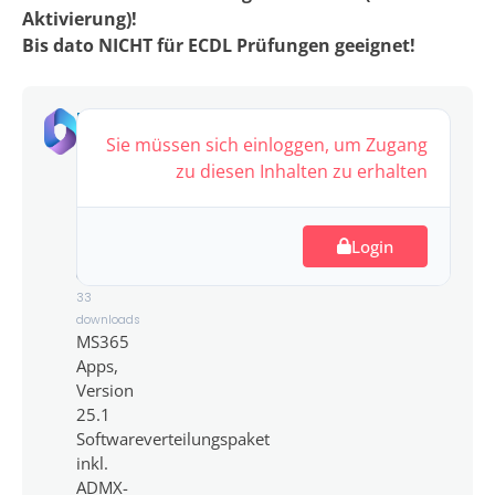
Aktivierung)!
Bis dato NICHT für ECDL Prüfungen geeignet!
MS365
Apps,
Sie müssen sich einloggen, um Zugang
V
zu diesen Inhalten zu erhalten
25.1
3,342.30
Login
MB
33
downloads
MS365
Apps,
Version
25.1
Softwareverteilungspaket
inkl.
ADMX-