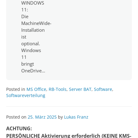
WINDOWS
11:
Die
MachineWide-
Installation
ist
optional.
Windows
11
bringt
OneDrive…
Posted in
MS Office
,
RB-Tools
,
Server BAT
,
Software
,
Softwareverteilung
Posted on
25. März 2025
by
Lukas Franz
ACHTUNG:
PERSÖNLICHE Aktivierung erforderlich (KEINE KMS-