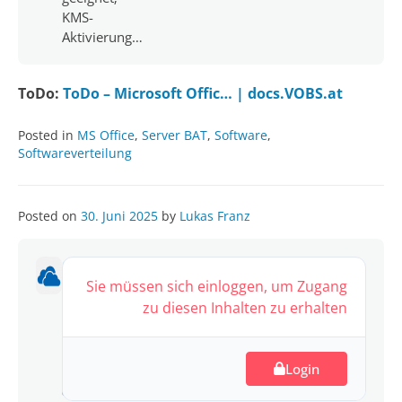
KMS-
Aktivierung…
ToDo:
ToDo – Microsoft Offic… | docs.VOBS.at
Posted in
MS Office
,
Server BAT
,
Software
,
Softwareverteilung
Posted on
30. Juni 2025
by
Lukas Franz
OneDrive
v25.2
Sie müssen sich einloggen, um Zugang
zu diesen Inhalten zu erhalten
54.08
MB
Login
151
downloads