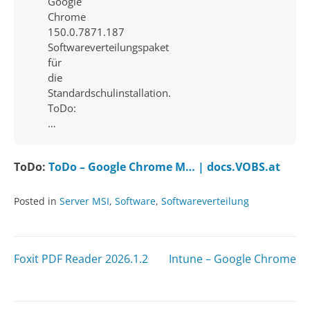
Google
Chrome
150.0.7871.187
Softwareverteilungspaket
für
die
Standardschulinstallation.
ToDo:
…
ToDo:
ToDo – Google Chrome M… | docs.VOBS.at
Posted in
Server MSI
,
Software
,
Softwareverteilung
Beitragsnavigation
Foxit PDF Reader 2026.1.2
Intune – Google Chrome